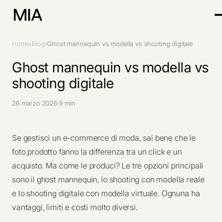
Home
›
Blog
›
Ghost mannequin vs modella vs shooting digitale
Ghost mannequin vs modella vs
shooting digitale
26 marzo 2026
·
9 min
Se gestisci un e-commerce di moda, sai bene che le
foto prodotto fanno la differenza tra un click e un
acquisto. Ma come le produci? Le tre opzioni principali
sono il ghost mannequin, lo shooting con modella reale
e lo shooting digitale con modella virtuale. Ognuna ha
vantaggi, limiti e costi molto diversi.